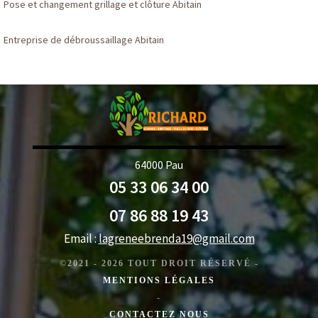
Pose et changement grillage et clôture Abitain
Entreprise de débroussaillage Abitain
64000 Pau
05 33 06 34 00
07 86 88 19 43
Email :
lagreneebrenda19@gmail.com
©2021 - 2026 TOUT DROIT RÉSERVÉ -
MENTIONS LÉGALES
-
CONTACTEZ NOUS