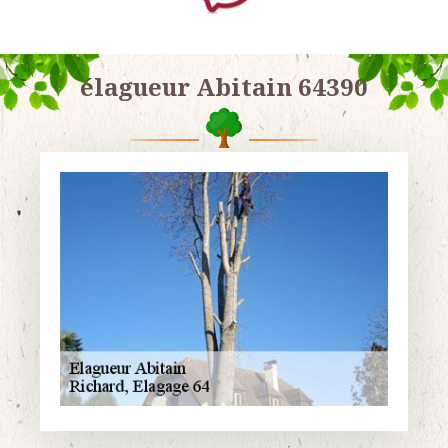
élagueur Abitain 64390