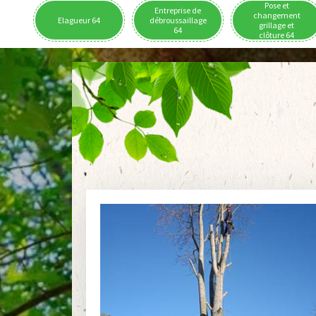
Pose et
Entreprise de
changement
Elagueur 64
débroussaillage
grillage et
64
clôture 64