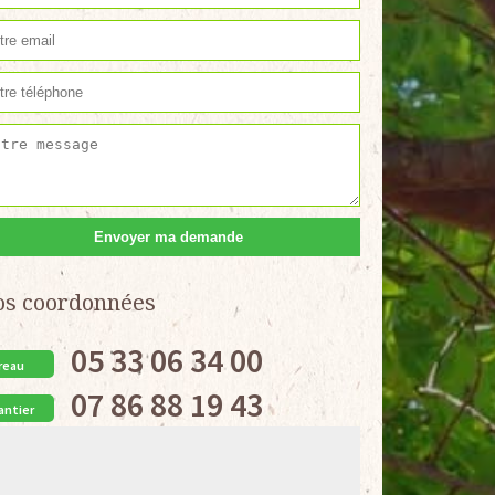
os coordonnées
05 33 06 34 00
reau
07 86 88 19 43
antier