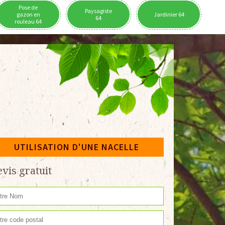
Pose de
Paysagiste
gazon en
Jardinier 64
64
rouleau 64
UTILISATION D'UNE NACELLE
vis gratuit