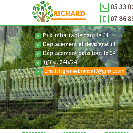
05 33 0
07 86 8
Prix imbattable dans le 64
Déplacement et devis gratuit
Déplacement dans tout le 64
7j/7 et 24h/24
Email :
lagreneebrenda19@gmail.com