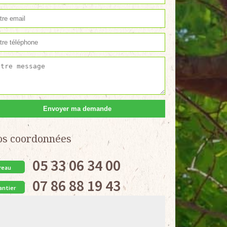
os coordonnées
05 33 06 34 00
reau
07 86 88 19 43
antier