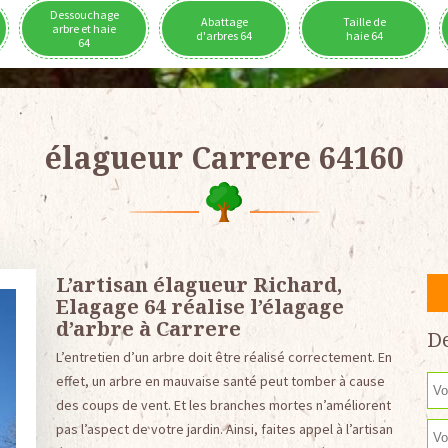
Dessouchage
Abattage
Taille de
arbre et haie
d'arbres 64
haie 64
64
élagueur Carrere 64160
L’artisan élagueur Richard,
Elagage 64 réalise l’élagage
d’arbre à Carrere
De
L’entretien d’un arbre doit être réalisé correctement. En
effet, un arbre en mauvaise santé peut tomber à cause
des coups de vent. Et les branches mortes n’améliorent
pas l’aspect de votre jardin. Ainsi, faites appel à l’artisan