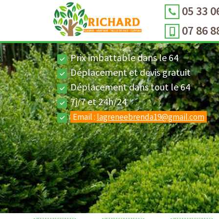
05 33 0
07 86 8
Prix imbattable dans le 64
Déplacement et devis gratuit
Déplacement dans tout le 64
7j/7 et 24h/24
Email :
lagreneebrenda19@gmail.com