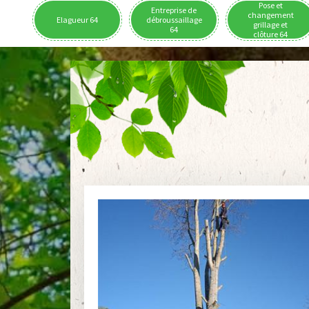
Pose et
Entreprise de
changement
Elagueur 64
débroussaillage
grillage et
64
clôture 64