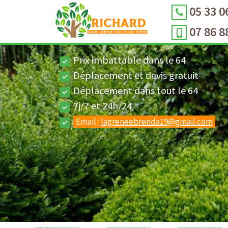
05 33 0
07 86 8
Prix imbattable dans le 64
Déplacement et devis gratuit
Déplacement dans tout le 64
7j/7 et 24h/24
Email :
lagreneebrenda19@gmail.com