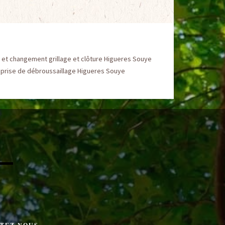
 et changement grillage et clôture Higueres Souye
eprise de débroussaillage Higueres Souye