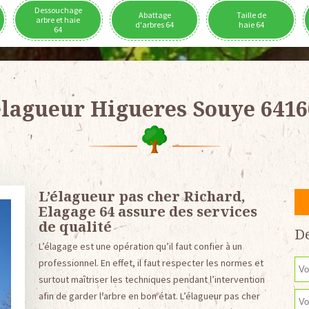
Dessouchage
Abattage
Taille de
arbre et haie
d'arbres 64
haie 64
64
élagueur Higueres Souye 6416
L’élagueur pas cher Richard,
Elagage 64 assure des services
de qualité
De
L’élagage est une opération qu’il faut confier à un
professionnel. En effet, il faut respecter les normes et
surtout maîtriser les techniques pendant l’intervention
afin de garder l’arbre en bon état. L’élagueur pas cher