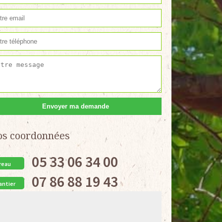
os coordonnées
05 33 06 34 00
reau
07 86 88 19 43
antier