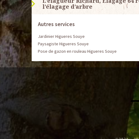
L’élagueur Richard, Elagage 64 r
l’élagage d’arbre
Autres services
Jardinier Higueres Souye
Paysagiste Higueres Souye
Pose de gazon en rouleau Higueres Souye