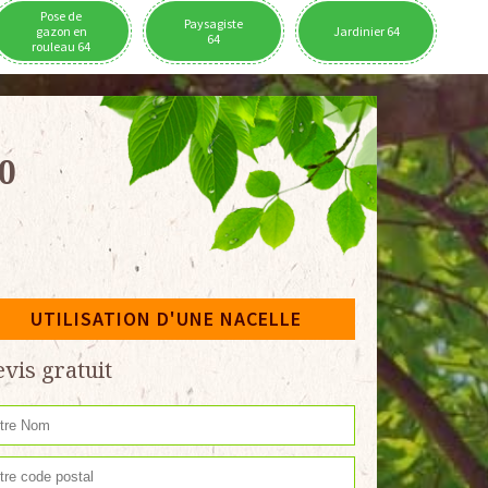
Pose de
Paysagiste
gazon en
Jardinier 64
64
rouleau 64
0
UTILISATION D'UNE NACELLE
vis gratuit