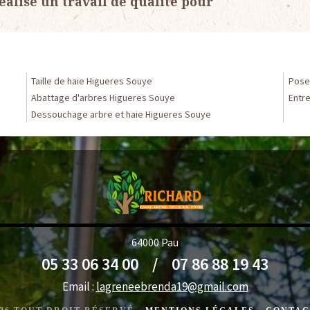
éalise un travail de qualité pour
Taille de haie Higueres Souye
Pose
Abattage d'arbres Higueres Souye
Entr
Dessouchage arbre et haie Higueres Souye
64000 Pau
05 33 06 34 00
/
07 86 88 19 43
Email :
lagreneebrenda19@gmail.com