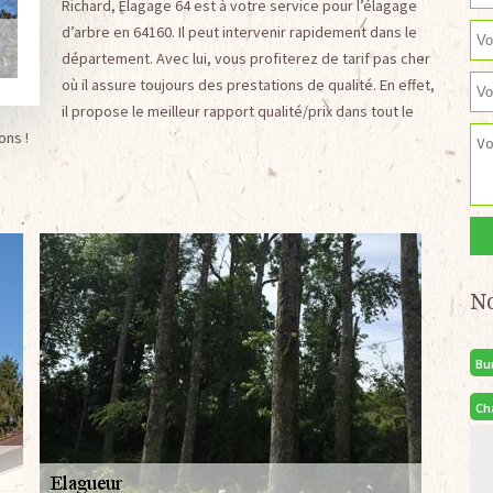
Richard, Elagage 64 est à votre service pour l’élagage
d’arbre en 64160. Il peut intervenir rapidement dans le
département. Avec lui, vous profiterez de tarif pas cher
où il assure toujours des prestations de qualité. En effet,
il propose le meilleur rapport qualité/prix dans tout le
ons !
N
Bu
Ch