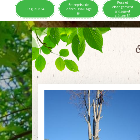
Pose et
Entreprise de
changement
Elagueur 64
débroussaillage
grillage et
64
clôture 64