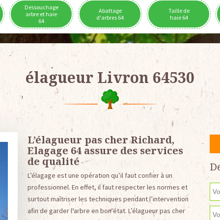
Dessouchage
Abattage
Taille de
arbre et haie
d'arbres 64
haie 64
64
élagueur Livron 64530
L’élagueur pas cher Richard,
Elagage 64 assure des services
de qualité
De
L’élagage est une opération qu’il faut confier à un
professionnel. En effet, il faut respecter les normes et
surtout maîtriser les techniques pendant l’intervention
afin de garder l’arbre en bon état. L’élagueur pas cher