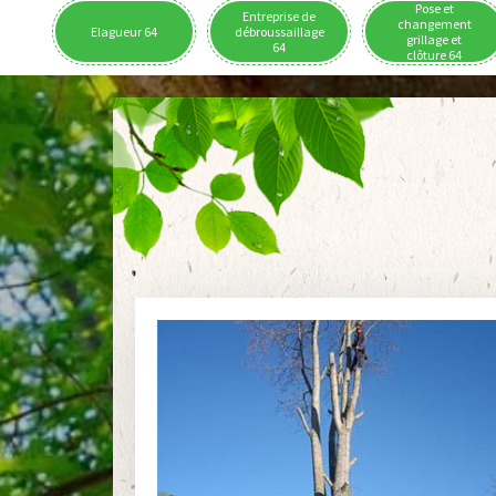
Pose et
Entreprise de
changement
Elagueur 64
débroussaillage
grillage et
64
clôture 64