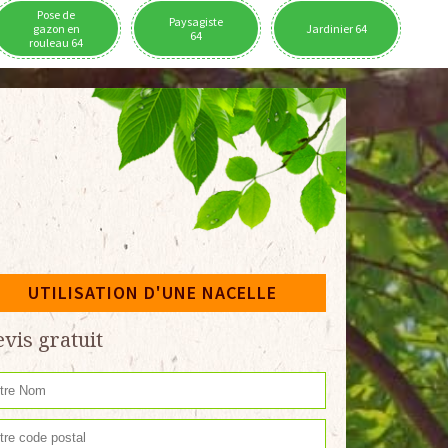
Pose de
Paysagiste
gazon en
Jardinier 64
64
rouleau 64
UTILISATION D'UNE NACELLE
vis gratuit