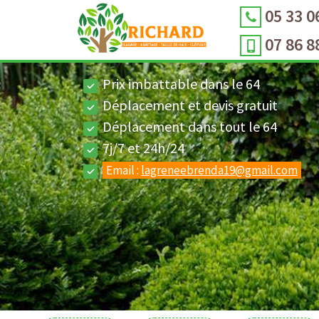
05 33 0
07 86 8
Prix imbattable dans le 64
Déplacement et devis gratuit
Déplacement dans tout le 64
7j/7 et 24h/24
Email :
lagreneebrenda19@gmail.com