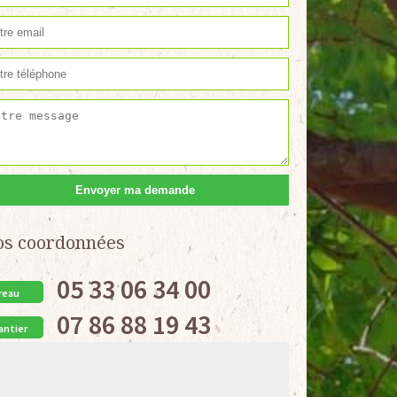
os coordonnées
05 33 06 34 00
reau
07 86 88 19 43
antier