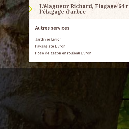
L’élagueur Richard, Elagage 64 r
l’élagage d’arbre
Autres services
Jardinier Livron
Paysagiste Livron
Pose de gazon en rouleau Livron