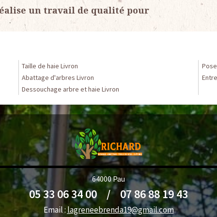
éalise un travail de qualité pour
Taille de haie Livron
Pose 
Abattage d'arbres Livron
Entre
Dessouchage arbre et haie Livron
64000 Pau
05 33 06 34 00
/
07 86 88 19 43
Email :
lagreneebrenda19@gmail.com