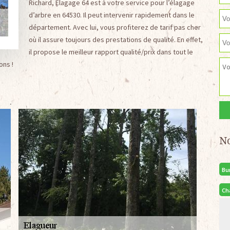
Richard, Elagage 64 est à votre service pour l’élagage
d’arbre en 64530. Il peut intervenir rapidement dans le
département. Avec lui, vous profiterez de tarif pas cher
où il assure toujours des prestations de qualité. En effet,
il propose le meilleur rapport qualité/prix dans tout le
ons !
N
Bu
Ch