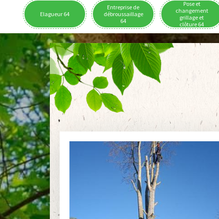
Pose et
Entreprise de
changement
Elagueur 64
débroussaillage
grillage et
64
clôture 64