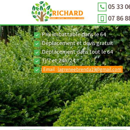
05 33 0
07 86 8
Prix imbattable dans le 64
Déplacement et devis gratuit
Déplacement dans tout le 64
7j/7 et 24h/24
Email :
lagreneebrenda19@gmail.com