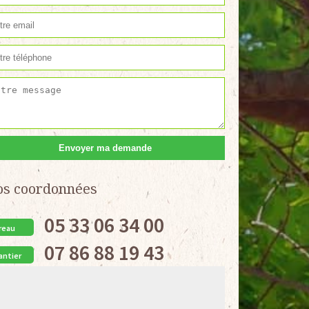
os coordonnées
05 33 06 34 00
reau
07 86 88 19 43
antier