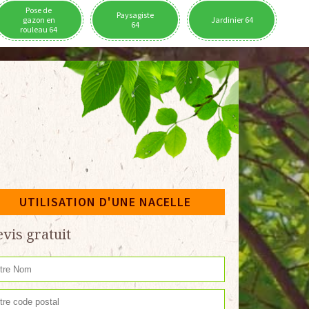
Pose de
Paysagiste
gazon en
Jardinier 64
64
rouleau 64
UTILISATION D'UNE NACELLE
vis gratuit