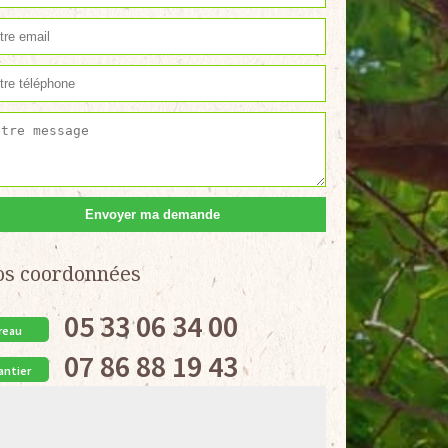
os coordonnées
05 33 06 34 00
reau
07 86 88 19 43
antier