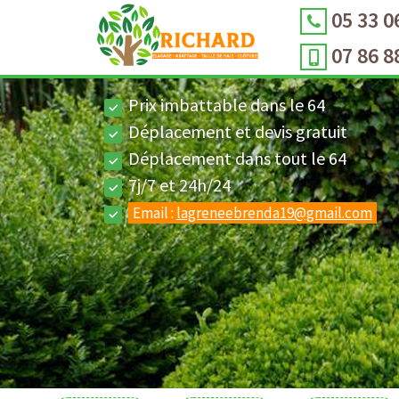
05 33 0
07 86 8
Prix imbattable dans le 64
Déplacement et devis gratuit
Déplacement dans tout le 64
7j/7 et 24h/24
Email :
lagreneebrenda19@gmail.com