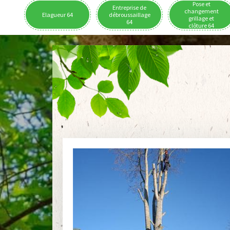
Pose et
Entreprise de
changement
Elagueur 64
débroussaillage
grillage et
64
clôture 64