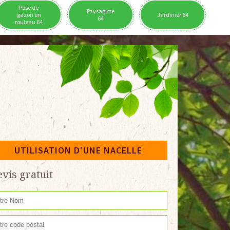
Pose de
Paysagiste
gazon en
Jardinier 64
64
rouleau 64
UTILISATION D'UNE NACELLE
vis gratuit