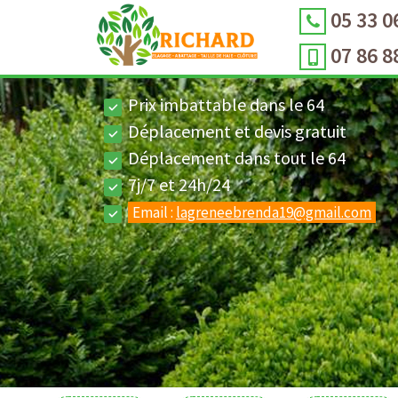
05 33 0
07 86 8
Prix imbattable dans le 64
Déplacement et devis gratuit
Déplacement dans tout le 64
7j/7 et 24h/24
Email :
lagreneebrenda19@gmail.com