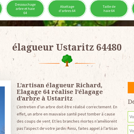
Dessouchage
Abattage
Taille de
arbre et haie
d'arbres 64
haie 64
64
élagueur Ustaritz 64480
L’artisan élagueur Richard,
Elagage 64 réalise l’élagage
d’arbre à Ustaritz
De
L’entretien d’un arbre doit être réalisé correctement. En
effet, un arbre en mauvaise santé peut tomber à cause
des coups de vent. Et les branches mortes n’améliorent
pas l’aspect de votre jardin. Ainsi, faites appel à l’artisan