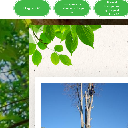
Pose et
Entreprise de
changement
Elagueur 64
débroussaillage
grillage et
64
clôture 64