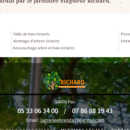
jardin par le jardinier élagueur Richard,
Taille de haie Ustaritz
Pose 
Abattage d'arbres Ustaritz
Entre
Dessouchage arbre et haie Ustaritz
64000 Pau
05 33 06 34 00
/
07 86 88 19 43
Email :
lagreneebrenda19@gmail.com