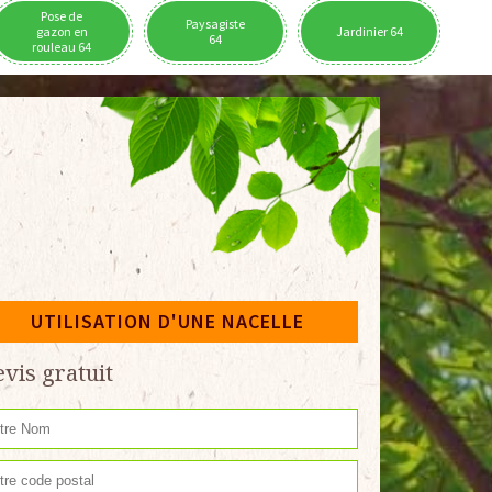
Pose de
Paysagiste
gazon en
Jardinier 64
64
rouleau 64
UTILISATION D'UNE NACELLE
vis gratuit