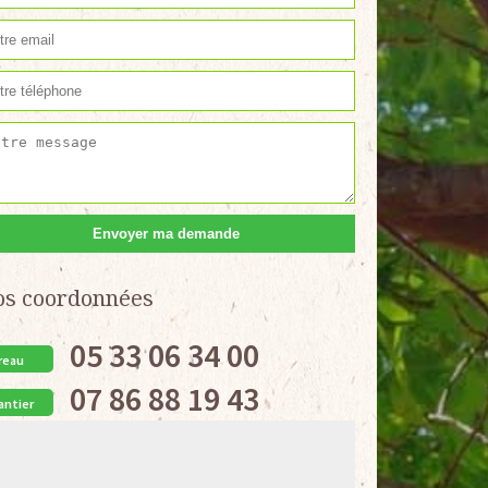
os coordonnées
05 33 06 34 00
reau
07 86 88 19 43
antier