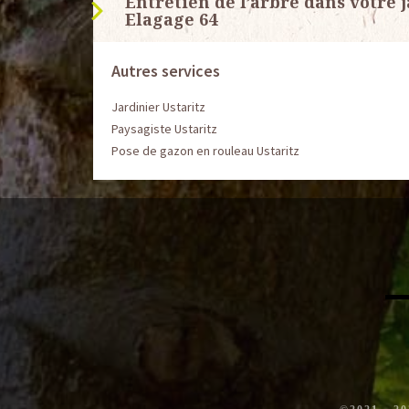
Entretien de l’arbre dans votre 
Elagage 64
Autres services
Jardinier Ustaritz
Paysagiste Ustaritz
Pose de gazon en rouleau Ustaritz