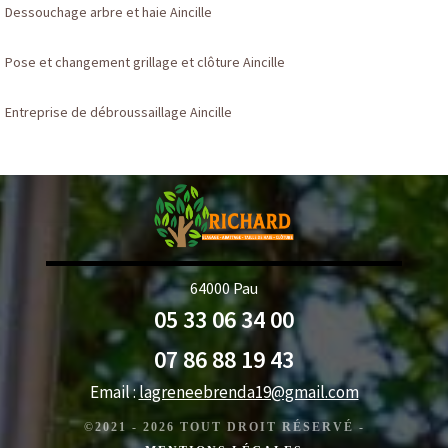
Dessouchage arbre et haie Aincille
Pose et changement grillage et clôture Aincille
Entreprise de débroussaillage Aincille
64000 Pau
05 33 06 34 00
07 86 88 19 43
Email :
lagreneebrenda19@gmail.com
©2021 - 2026 TOUT DROIT RÉSERVÉ -