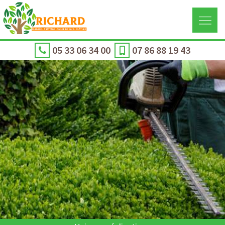
05 33 06 34 00
07 86 88 19 43