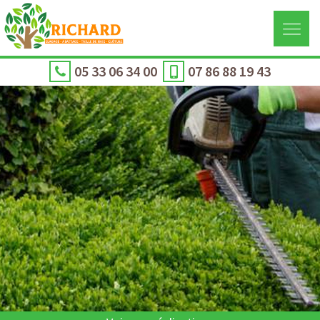
05 33 06 34 00
07 86 88 19 43