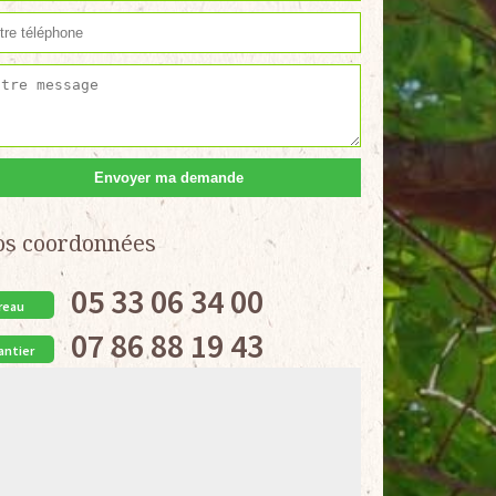
os coordonnées
05 33 06 34 00
reau
07 86 88 19 43
antier