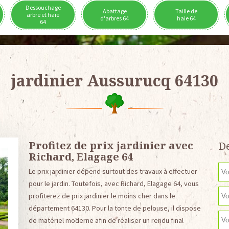
Dessouchage
Abattage
Taille de
arbre et haie
d'arbres 64
haie 64
64
jardinier Aussurucq 64130
Profitez de prix jardinier avec
De
Richard, Elagage 64
Le prix jardinier dépend surtout des travaux à effectuer
pour le jardin. Toutefois, avec Richard, Elagage 64, vous
profiterez de prix jardinier le moins cher dans le
département 64130. Pour la tonte de pelouse, il dispose
de matériel moderne afin de réaliser un rendu final