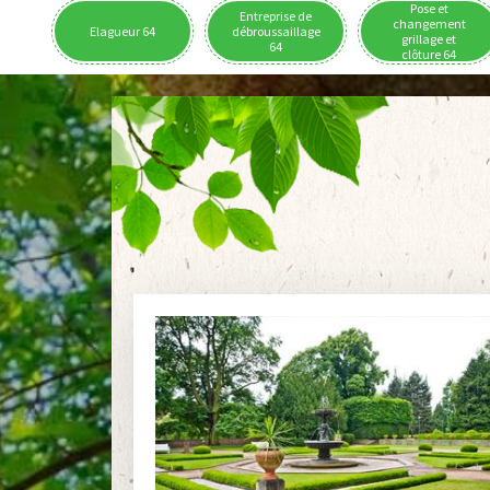
Pose et
Entreprise de
changement
Elagueur 64
débroussaillage
grillage et
64
clôture 64