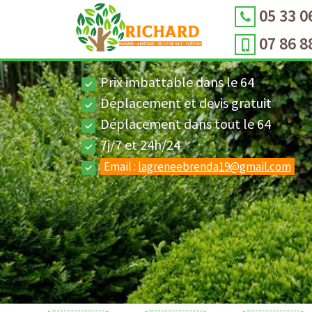
05 33 0
07 86 8
Prix imbattable dans le 64
Déplacement et devis gratuit
Déplacement dans tout le 64
7j/7 et 24h/24
Email :
lagreneebrenda19@gmail.com