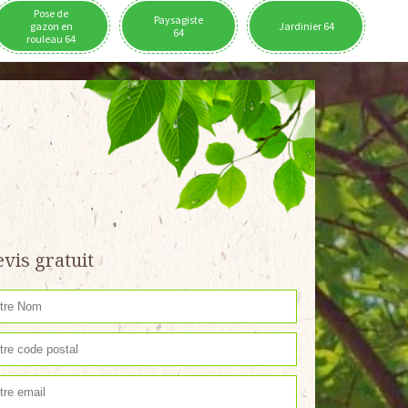
Pose de
Paysagiste
gazon en
Jardinier 64
64
rouleau 64
vis gratuit