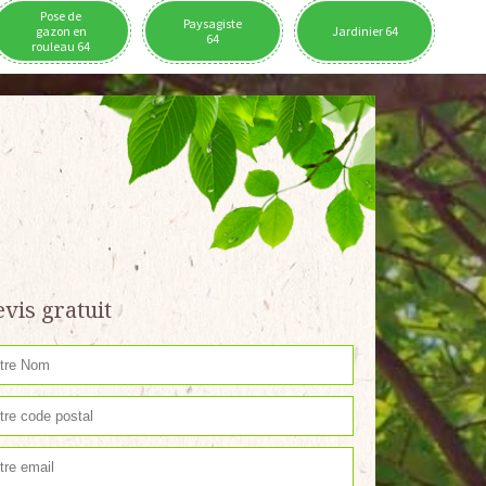
Pose de
Paysagiste
gazon en
Jardinier 64
64
rouleau 64
vis gratuit