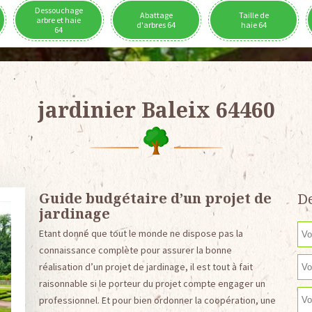
Dessouchage
Abattage
Taille de
arbre et haie
d'arbres 64
haie 64
64
jardinier Baleix 64460
Guide budgétaire d’un projet de
De
jardinage
Etant donné que tout le monde ne dispose pas la
connaissance complète pour assurer la bonne
réalisation d’un projet de jardinage, il est tout à fait
raisonnable si le porteur du projet compte engager un
professionnel. Et pour bien ordonner la coopération, une