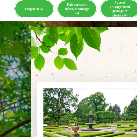
Pose et
Entreprise de
changement
Elagueur 64
débroussaillage
grillage et
64
clôture 64