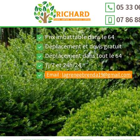
05 33 0
07 86 8
Prix imbattable dans le 64
Déplacement et devis gratuit
Déplacement dans tout le 64
7j/7 et 24h/24
Email :
lagreneebrenda19@gmail.com