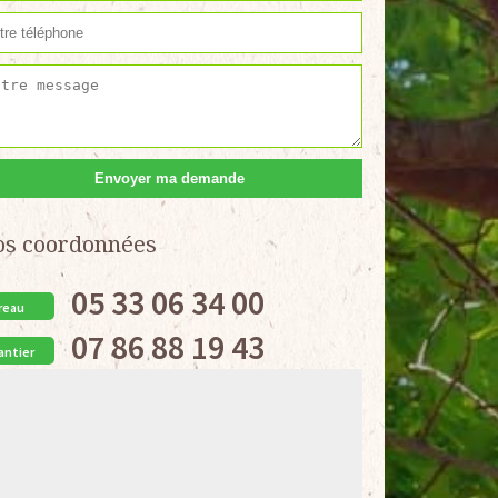
os coordonnées
05 33 06 34 00
reau
07 86 88 19 43
antier