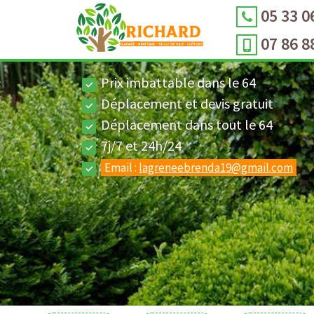
05 33 0
07 86 8
Prix imbattable dans le 64
Déplacement et devis gratuit
Déplacement dans tout le 64
7j/7 et 24h/24
Email :
lagreneebrenda19@gmail.com