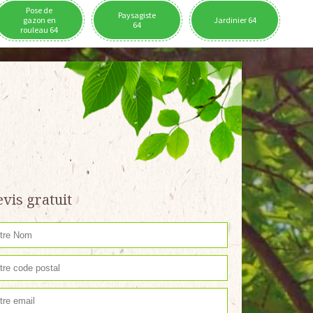
Pose de
Paysagiste
gazon en
Jardinier 64
64
rouleau 64
vis gratuit