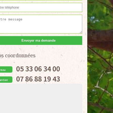
os coordonnées
05 33 06 34 00
reau
07 86 88 19 43
antier