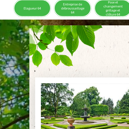
Pose et
Entreprise de
changement
Elagueur 64
débroussaillage
grillage et
64
clôture 64