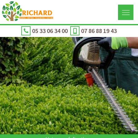
05 33 06 34 00
07 86 88 19 43