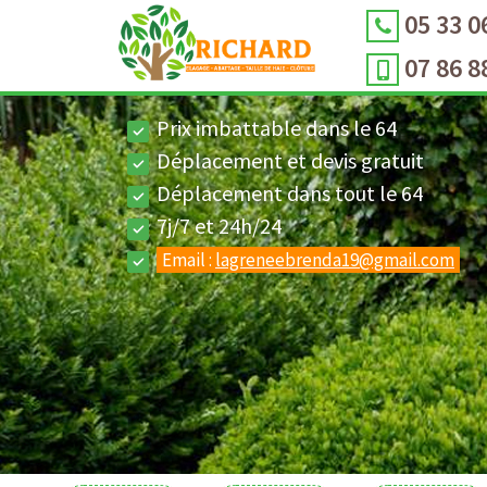
05 33 0
07 86 8
Prix imbattable dans le 64
Déplacement et devis gratuit
Déplacement dans tout le 64
7j/7 et 24h/24
Email :
lagreneebrenda19@gmail.com