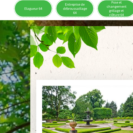
Pose et
Entreprise de
changement
Elagueur 64
débroussaillage
grillage et
64
clôture 64