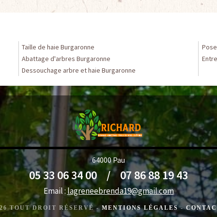
Taille de haie Burgaronne
Pose
Abattage d'arbres Burgaronne
Entr
Dessouchage arbre et haie Burgaronne
64000 Pau
05 33 06 34 00
/
07 86 88 19 43
Email :
lagreneebrenda19@gmail.com
2026 TOUT DROIT RÉSERVÉ -
MENTIONS LÉGALES
-
CONTAC