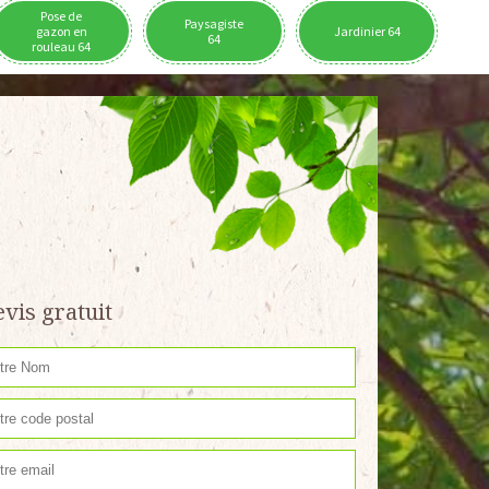
Pose de
Paysagiste
gazon en
Jardinier 64
64
rouleau 64
vis gratuit