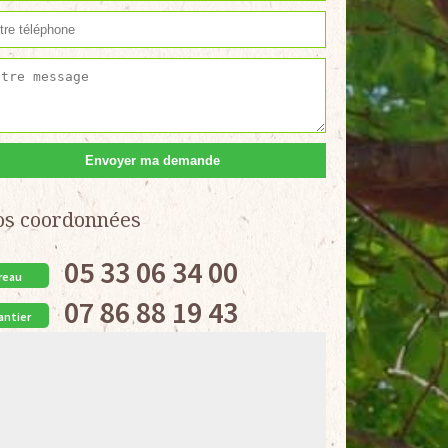
os coordonnées
05 33 06 34 00
reau
07 86 88 19 43
antier