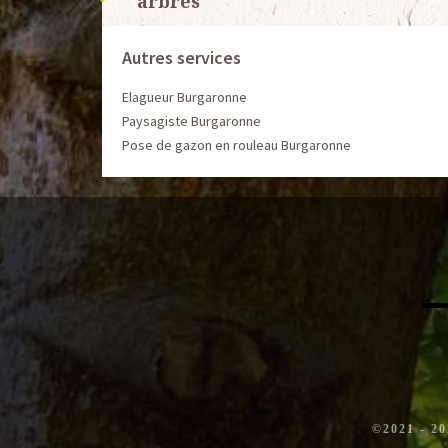
arbres
Autres services
Elagueur Burgaronne
Paysagiste Burgaronne
Pose de gazon en rouleau Burgaronne
©2021 - 