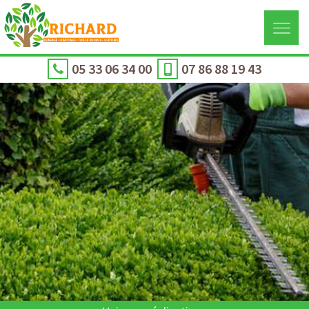
05 33 06 34 00
07 86 88 19 43