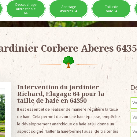
Dessouchage
Abattage
Taille de
arbre et haie
d'arbres 64
haie 64
64
ardinier Corbere Aberes 643
Intervention du jardinier
De
Richard, Elagage 64 pour la
taille de haie en 64350
Il est essentiel de réaliser de manière régulière la taille
de haie. Cela permet d’avoir une haie épaisse, empêche
le développement anarchique de haie et lui donne un
aspect soigné. Tailler la haie permet aussi de traiter les