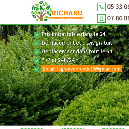
05 33 0
07 86 8
Prix imbattable dans le 64
Déplacement et devis gratuit
Déplacement dans tout le 64
7j/7 et 24h/24
Email :
lagreneebrenda19@gmail.com