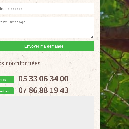
os coordonnées
05 33 06 34 00
reau
07 86 88 19 43
antier