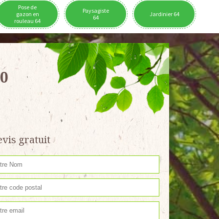
Pose de
Paysagiste
gazon en
Jardinier 64
64
rouleau 64
50
vis gratuit