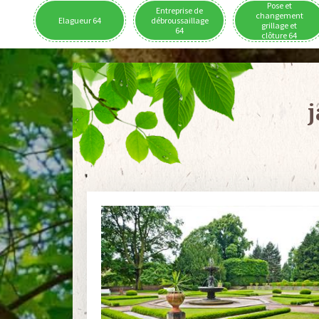
Pose et
Entreprise de
changement
Elagueur 64
débroussaillage
grillage et
64
clôture 64
j