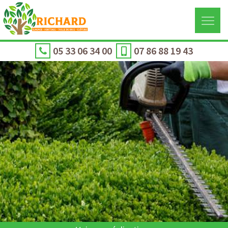
05 33 06 34 00
07 86 88 19 43