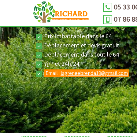
05 33 0
07 86 8
Prix imbattable dans le 64
Déplacement et devis gratuit
Déplacement dans tout le 64
7j/7 et 24h/24
Email :
lagreneebrenda19@gmail.com