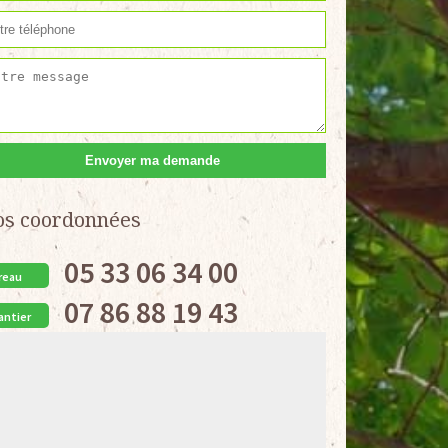
os coordonnées
05 33 06 34 00
reau
07 86 88 19 43
antier