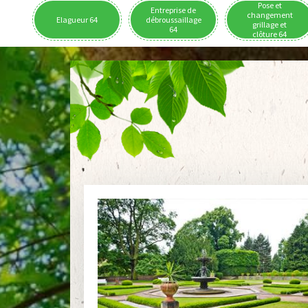
Pose et
Entreprise de
changement
Elagueur 64
débroussaillage
grillage et
64
clôture 64