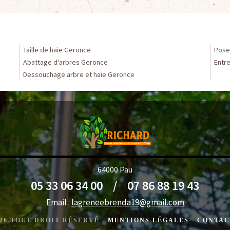
Taille de haie Geronce
Pose
Abattage d'arbres Geronce
Entr
Dessouchage arbre et haie Geronce
64000 Pau
05 33 06 34 00
/
07 86 88 19 43
Email :
lagreneebrenda19@gmail.com
2026 TOUT DROIT RÉSERVÉ -
MENTIONS LÉGALES
-
CONTAC