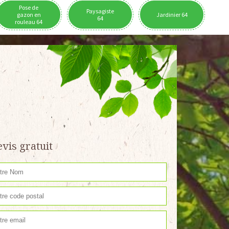
Pose de
Paysagiste
gazon en
Jardinier 64
64
rouleau 64
vis gratuit