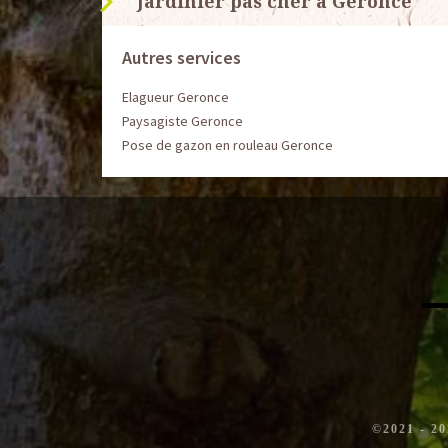
Jardinier pas cher à Geronce
Autres services
Elagueur Geronce
Paysagiste Geronce
Pose de gazon en rouleau Geronce
©2021 - 