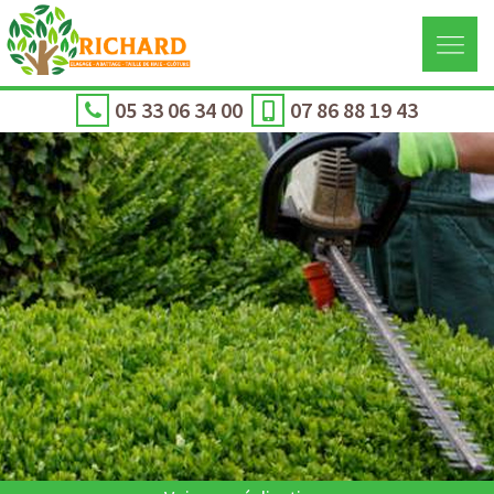
05 33 06 34 00
07 86 88 19 43