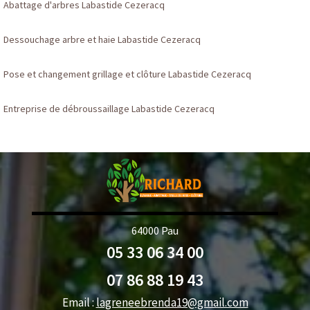
Abattage d'arbres Labastide Cezeracq
Dessouchage arbre et haie Labastide Cezeracq
Pose et changement grillage et clôture Labastide Cezeracq
Entreprise de débroussaillage Labastide Cezeracq
64000 Pau
05 33 06 34 00
07 86 88 19 43
Email :
lagreneebrenda19@gmail.com