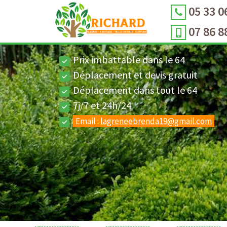
05 33 0
07 86 8
Prix imbattable dans le 64
Déplacement et devis gratuit
Déplacement dans tout le 64
7j/7 et 24h/24
Email :
lagreneebrenda19@gmail.com