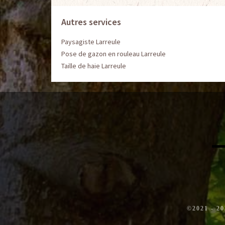
Autres services
Paysagiste Larreule
Pose de gazon en rouleau Larreule
Taille de haie Larreule
©2021 - 