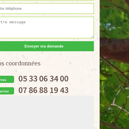
os coordonnées
05 33 06 34 00
reau
07 86 88 19 43
antier