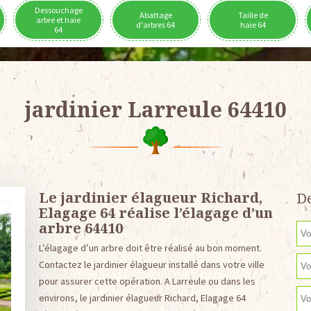
Dessouchage
Abattage
Taille de
arbre et haie
d'arbres 64
haie 64
64
jardinier Larreule 64410
Le jardinier élagueur Richard,
De
Elagage 64 réalise l’élagage d’un
arbre 64410
L’élagage d’un arbre doit être réalisé au bon moment.
Contactez le jardinier élagueur installé dans votre ville
pour assurer cette opération. A Larreule ou dans les
environs, le jardinier élagueur Richard, Elagage 64