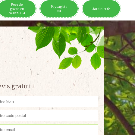
Pose de
Paysagiste
gazon en
Jardinier 64
64
rouleau 64
vis gratuit