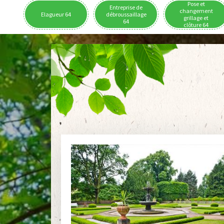
Pose et
Entreprise de
changement
Elagueur 64
débroussaillage
grillage et
64
clôture 64