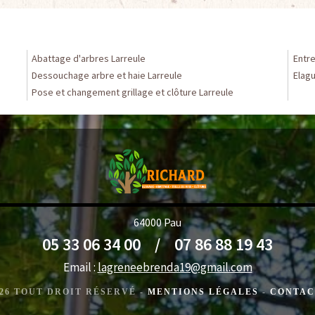
Abattage d'arbres Larreule
Entre
Dessouchage arbre et haie Larreule
Elagu
Pose et changement grillage et clôture Larreule
64000 Pau
05 33 06 34 00
/
07 86 88 19 43
Email :
lagreneebrenda19@gmail.com
2026 TOUT DROIT RÉSERVÉ -
MENTIONS LÉGALES
-
CONTAC