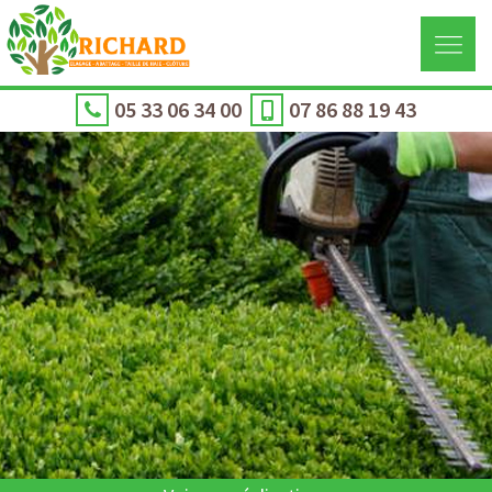
05 33 06 34 00
07 86 88 19 43