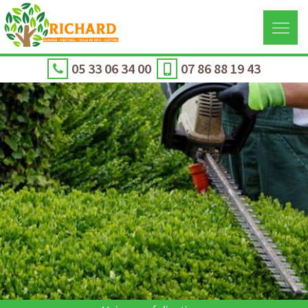
05 33 06 34 00
07 86 88 19 43