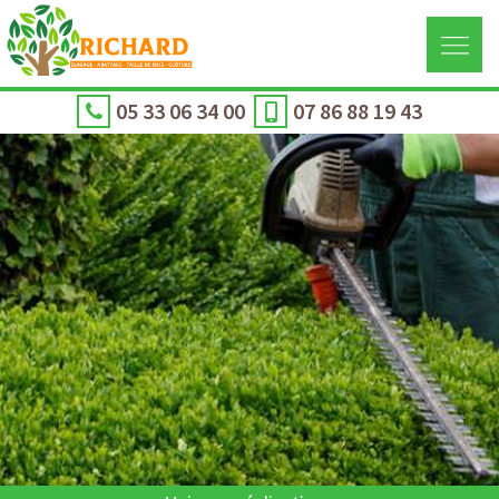
05 33 06 34 00
07 86 88 19 43