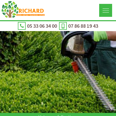
05 33 06 34 00
07 86 88 19 43