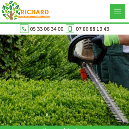
05 33 06 34 00
07 86 88 19 43