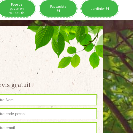
Pose de
Paysagiste
gazon en
Jardinier 64
64
rouleau 64
vis gratuit