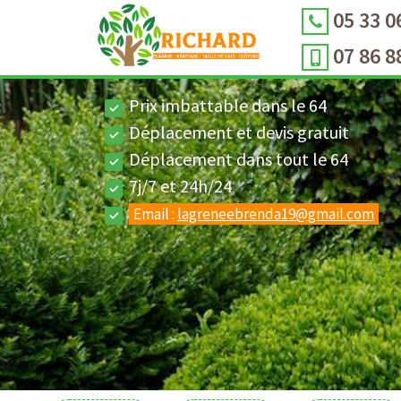
05 33 0
07 86 8
Prix imbattable dans le 64
Déplacement et devis gratuit
Déplacement dans tout le 64
7j/7 et 24h/24
Email :
lagreneebrenda19@gmail.com