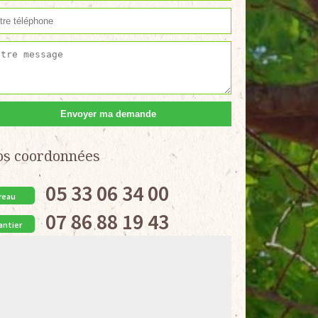
os coordonnées
05 33 06 34 00
reau
07 86 88 19 43
antier