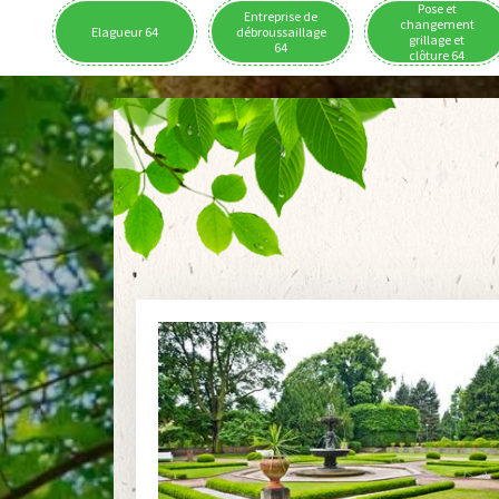
Pose et
Entreprise de
changement
Elagueur 64
débroussaillage
grillage et
64
clôture 64