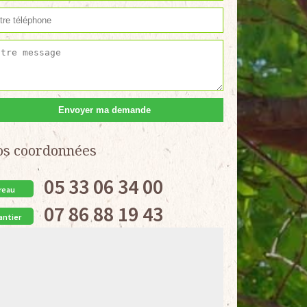
os coordonnées
05 33 06 34 00
reau
07 86 88 19 43
antier