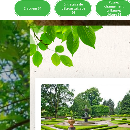
Pose et
Entreprise de
changement
Elagueur 64
débroussaillage
grillage et
64
clôture 64