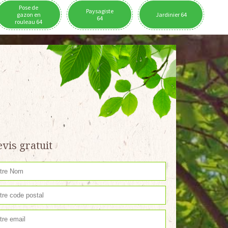
Pose de
Paysagiste
gazon en
Jardinier 64
64
rouleau 64
vis gratuit