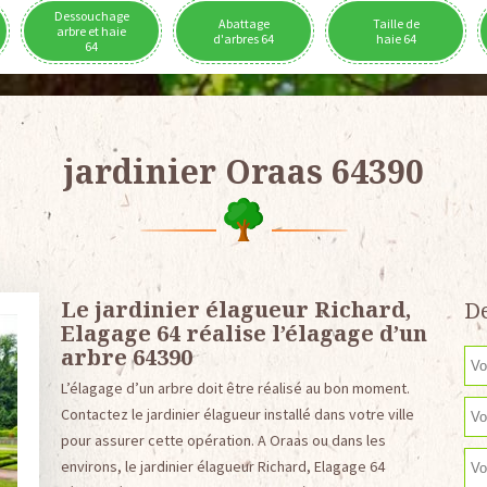
Dessouchage
Abattage
Taille de
arbre et haie
d'arbres 64
haie 64
64
jardinier Oraas 64390
Le jardinier élagueur Richard,
De
Elagage 64 réalise l’élagage d’un
arbre 64390
L’élagage d’un arbre doit être réalisé au bon moment.
Contactez le jardinier élagueur installé dans votre ville
pour assurer cette opération. A Oraas ou dans les
environs, le jardinier élagueur Richard, Elagage 64