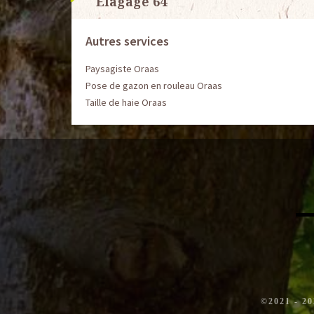
Elagage 64
Autres services
Paysagiste Oraas
Pose de gazon en rouleau Oraas
Taille de haie Oraas
©2021 - 