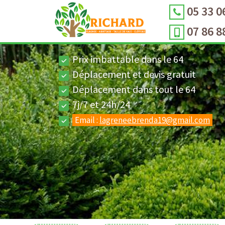
05 33 0
07 86 8
Prix imbattable dans le 64
Déplacement et devis gratuit
Déplacement dans tout le 64
7j/7 et 24h/24
Email :
lagreneebrenda19@gmail.com