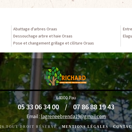
Abattage d'arbres Oraas
Entr
Dessouchage arbre et haie Oraas
Elag
Pose et changement grillage et clôture Oraas
64000 Pau
05 33 06 34 00
/
07 86 88 19 43
Email :
lagreneebrenda19@gmail.com
2026 TOUT DROIT RÉSERVÉ -
MENTIONS LÉGALES
-
CONTAC