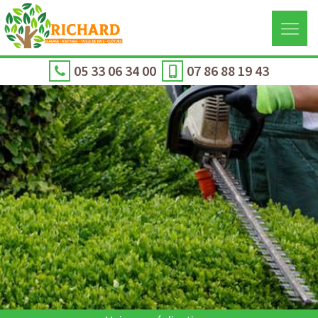
05 33 06 34 00
07 86 88 19 43