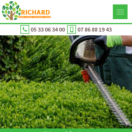
05 33 06 34 00
07 86 88 19 43