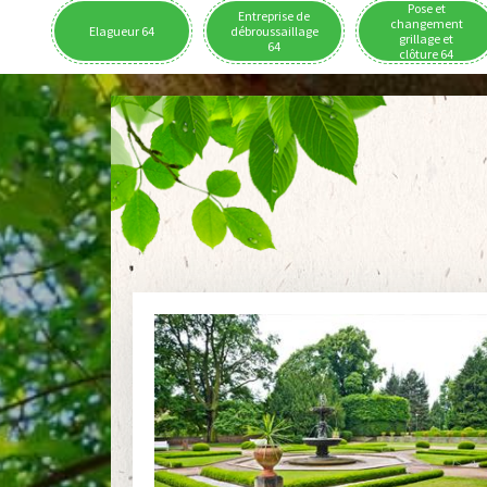
Pose et
Entreprise de
changement
Elagueur 64
débroussaillage
grillage et
64
clôture 64