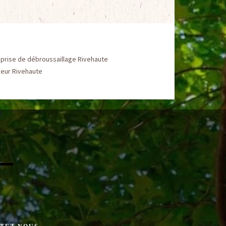
eprise de débroussaillage Rivehaute
ueur Rivehaute