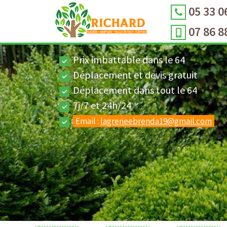
05 33 0
07 86 8
Prix imbattable dans le 64
Déplacement et devis gratuit
Déplacement dans tout le 64
7j/7 et 24h/24
Email :
lagreneebrenda19@gmail.com