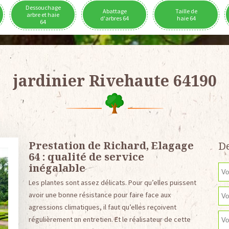
Dessouchage
Abattage
Taille de
arbre et haie
d'arbres 64
haie 64
64
jardinier Rivehaute 64190
Prestation de Richard, Elagage
De
64 : qualité de service
inégalable
Les plantes sont assez délicats. Pour qu’elles puissent
avoir une bonne résistance pour faire face aux
agressions climatiques, il faut qu’elles reçoivent
régulièrement un entretien. Et le réalisateur de cette