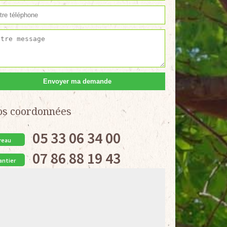
os coordonnées
05 33 06 34 00
reau
07 86 88 19 43
antier