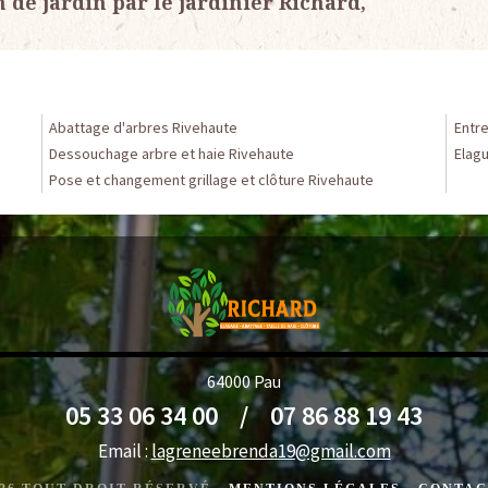
n de jardin par le jardinier Richard,
Abattage d'arbres Rivehaute
Entr
Dessouchage arbre et haie Rivehaute
Elag
Pose et changement grillage et clôture Rivehaute
64000 Pau
05 33 06 34 00
/
07 86 88 19 43
Email :
lagreneebrenda19@gmail.com