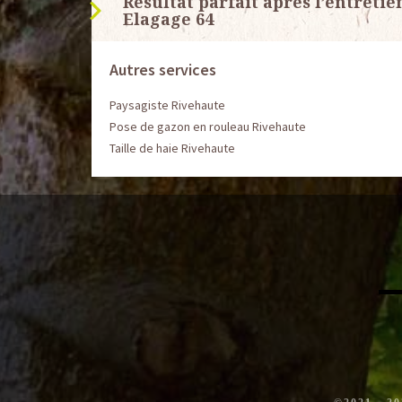
Résultat parfait après l’entretie
Elagage 64
Autres services
Paysagiste Rivehaute
Pose de gazon en rouleau Rivehaute
Taille de haie Rivehaute