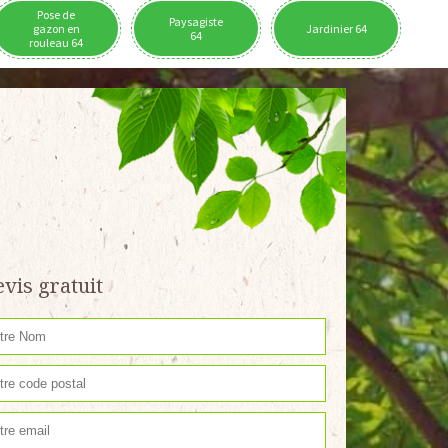
Pose de
Paysagiste
gazon en
Jardinier 64
64
rouleau 64
vis gratuit