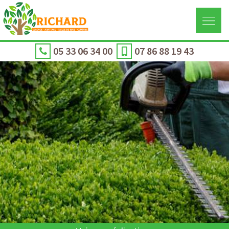
05 33 06 34 00
07 86 88 19 43