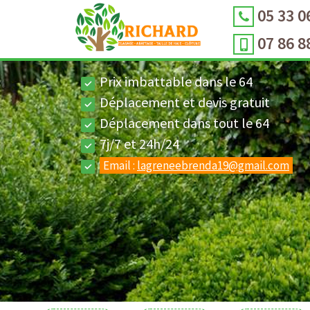
05 33 0
07 86 8
Prix imbattable dans le 64
Déplacement et devis gratuit
Déplacement dans tout le 64
7j/7 et 24h/24
Email :
lagreneebrenda19@gmail.com