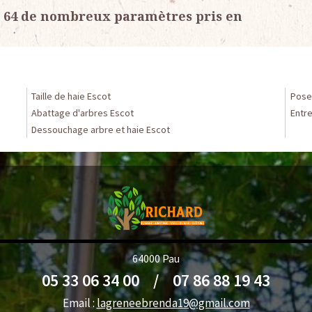
e 64 de nombreux paramètres pris en
Taille de haie Escot
Pose 
Abattage d'arbres Escot
Entre
Dessouchage arbre et haie Escot
64000 Pau
05 33 06 34 00
/
07 86 88 19 43
Email :
lagreneebrenda19@gmail.com