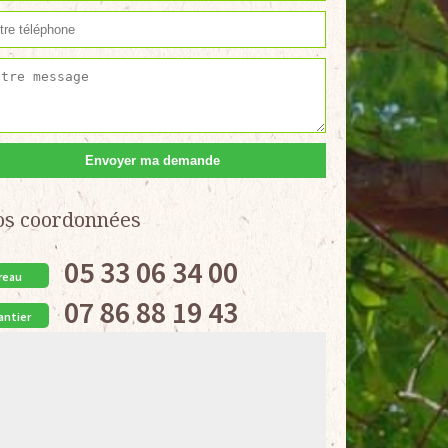
os coordonnées
05 33 06 34 00
reau
07 86 88 19 43
antier