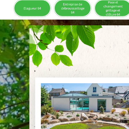
Pose et
Entreprise de
changement
Elagueur 64
débroussaillage
grillage et
64
clôture 64