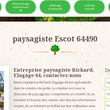
Dessouchage
Abattage
Taille de
arbre et haie
d'arbres 64
haie 64
64
paysagiste Escot 64490
Entreprise paysagiste Richard,
De
Elagage 64, contactez-nous
Notre entreprise Richard, Elagage 64 est spécialisée
dans la création de jardin. La création est sous la
direction de paysagistes compétents et créatifs. Ils se
mettent à l’écoute des clients. Une fois les informations
reçues, ils se mettent au travail sur leur ordinateur avec