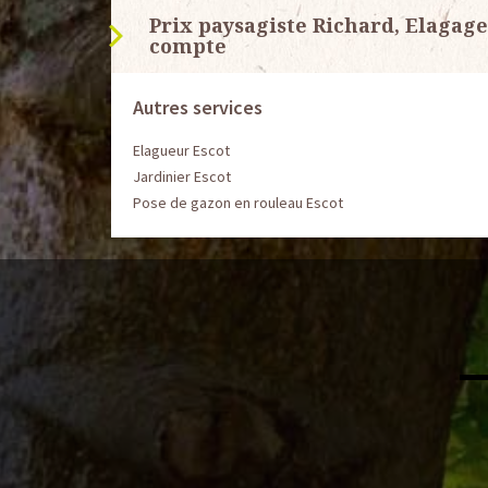
Prix paysagiste Richard, Elagag
compte
Autres services
Elagueur Escot
Jardinier Escot
Pose de gazon en rouleau Escot