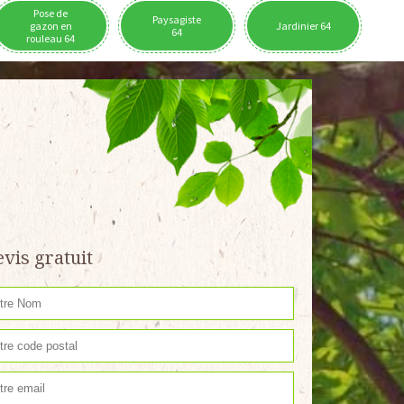
Pose de
Paysagiste
gazon en
Jardinier 64
64
rouleau 64
vis gratuit