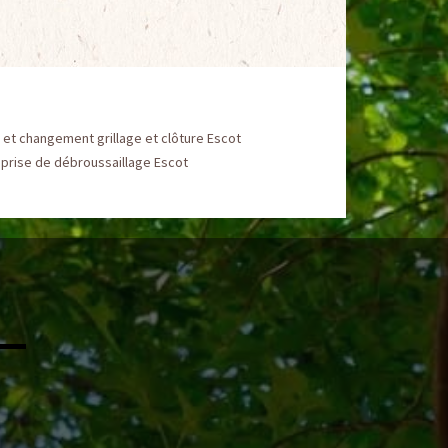
et changement grillage et clôture Escot
prise de débroussaillage Escot