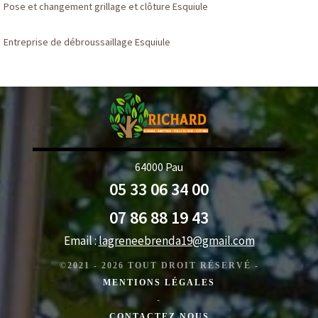
Pose et changement grillage et clôture Esquiule
Entreprise de débroussaillage Esquiule
64000 Pau
05 33 06 34 00
07 86 88 19 43
Email :
lagreneebrenda19@gmail.com
©2021 - 2026 TOUT DROIT RÉSERVÉ -
MENTIONS LÉGALES
-
CONTACTEZ NOUS