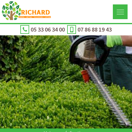
05 33 06 34 00
07 86 88 19 43