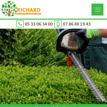
05 33 06 34 00
07 86 88 19 43