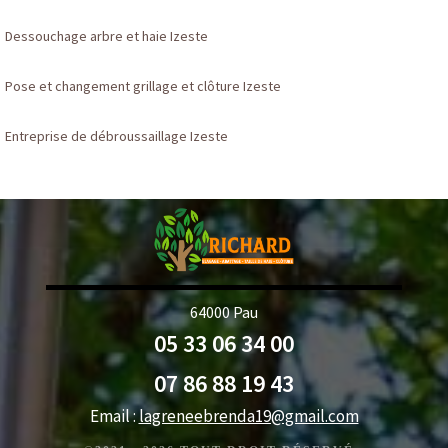
Dessouchage arbre et haie Izeste
Pose et changement grillage et clôture Izeste
Entreprise de débroussaillage Izeste
64000 Pau
05 33 06 34 00
07 86 88 19 43
Email :
lagreneebrenda19@gmail.com