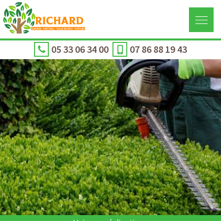
05 33 06 34 00
07 86 88 19 43