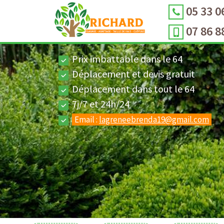
05 33 0
07 86 8
Prix imbattable dans le 64
Déplacement et devis gratuit
Déplacement dans tout le 64
7j/7 et 24h/24
Email :
lagreneebrenda19@gmail.com