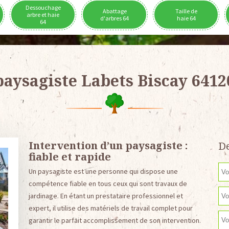
Dessouchage
Abattage
Taille de
arbre et haie
d'arbres 64
haie 64
64
paysagiste Labets Biscay 6412
Intervention d’un paysagiste :
De
fiable et rapide
Un paysagiste est une personne qui dispose une
compétence fiable en tous ceux qui sont travaux de
jardinage. En étant un prestataire professionnel et
expert, il utilise des matériels de travail complet pour
garantir le parfait accomplissement de son intervention.