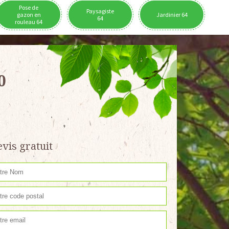
Pose de
Paysagiste
gazon en
Jardinier 64
64
rouleau 64
0
vis gratuit