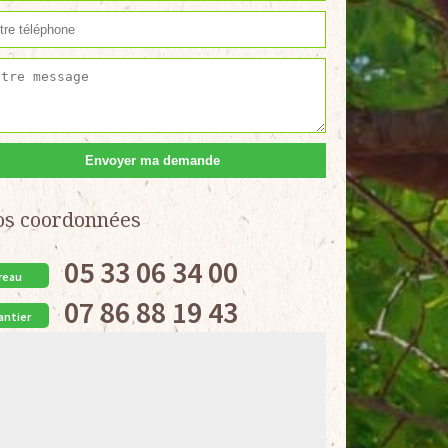
os coordonnées
05 33 06 34 00
reau
07 86 88 19 43
antier