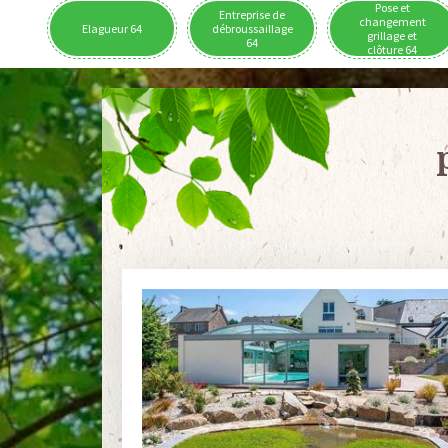
Pose et
Entreprise de
changement
Elagueur 64
débroussaillage
grillage et
64
clôture 64