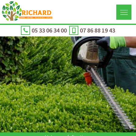
05 33 06 34 00
07 86 88 19 43