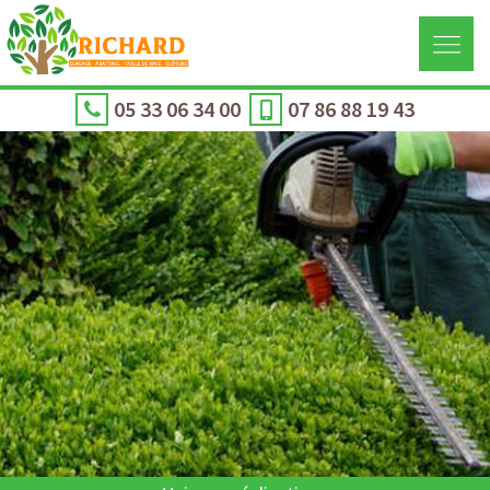
05 33 06 34 00
07 86 88 19 43