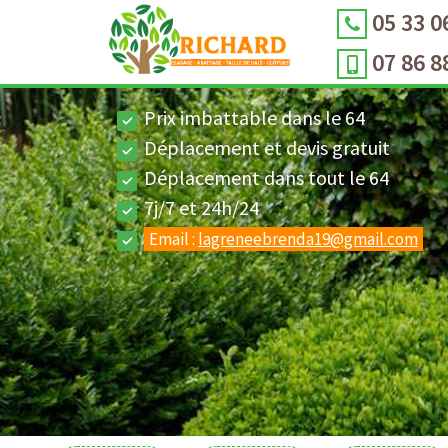
05 33 0
07 86 8
Prix imbattable dans le 64
Déplacement et devis gratuit
Déplacement dans tout le 64
7j/7 et 24h/24
Email :
lagreneebrenda19@gmail.com