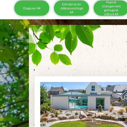
Pose et
Entreprise de
changement
Elagueur 64
débroussaillage
grillage et
64
clôture 64