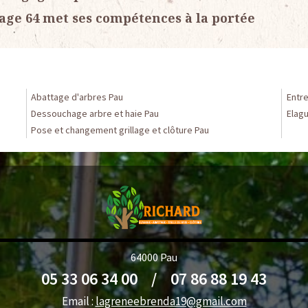
gage 64 met ses compétences à la portée
Abattage d'arbres Pau
Entre
Dessouchage arbre et haie Pau
Elag
Pose et changement grillage et clôture Pau
64000 Pau
05 33 06 34 00
/
07 86 88 19 43
Email :
lagreneebrenda19@gmail.com