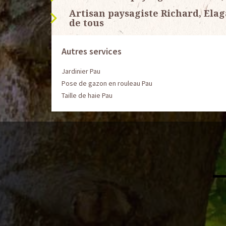
Artisan paysagiste Richard, Ela
de tous
Autres services
Jardinier Pau
Pose de gazon en rouleau Pau
Taille de haie Pau