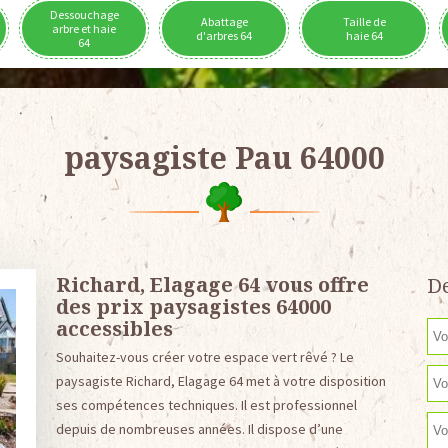
Dessouchage
Abattage
Taille de
arbre et haie
d'arbres 64
haie 64
64
paysagiste Pau 64000
Richard, Elagage 64 vous offre
De
des prix paysagistes 64000
accessibles
Souhaitez-vous créer votre espace vert rêvé ? Le
paysagiste Richard, Elagage 64 met à votre disposition
ses compétences techniques. Il est professionnel
depuis de nombreuses années. Il dispose d’une