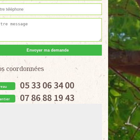
os coordonnées
05 33 06 34 00
reau
07 86 88 19 43
antier