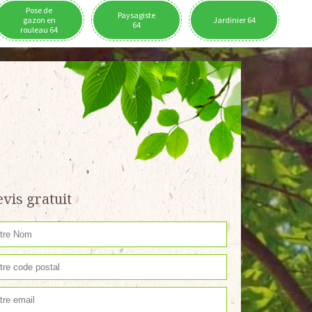
Pose de
Paysagiste
gazon en
Jardinier 64
64
rouleau 64
vis gratuit