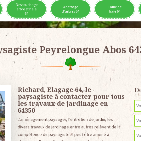
Dessouchage
Abattage
Taille de
arbre et haie
d'arbres 64
haie 64
64
ysagiste Peyrelongue Abos 64
Richard, Elagage 64, le
De
paysagiste à contacter pour tous
les travaux de jardinage en
64350
L’aménagement paysager, l’entretien de jardin, les
divers travaux de jardinage entre autres relèvent de la
compétence du paysagiste. Il peut être amené à