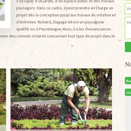
s’occuper d’un jardin, d’un espace public et des travaux
paysagers. Dans ce cadre, il peut prendre en charge un
projet dès la conception jusqu’aux travaux de création et
d’entretien. Richard, Elagage 64 est un paysagiste
qualifié sis à Peyrelongue Abos, il a les connaissances
onner des conseils éclairés concernant tout type de projet dans le
N
Bu
Ch