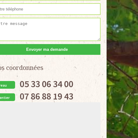
os coordonnées
05 33 06 34 00
reau
07 86 88 19 43
antier