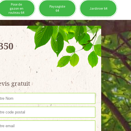
Pose de
Paysagiste
gazon en
Jardinier 64
64
rouleau 64
350
vis gratuit