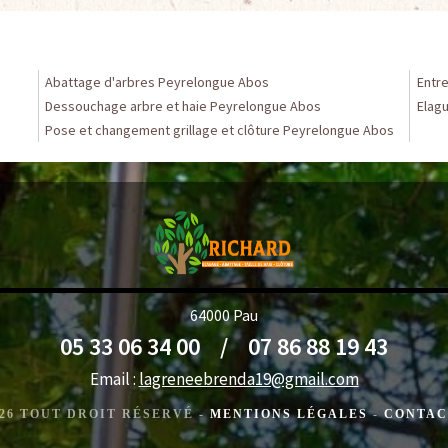
Abattage d'arbres Peyrelongue Abos
Entr
Dessouchage arbre et haie Peyrelongue Abos
Elag
Pose et changement grillage et clôture Peyrelongue Abos
64000 Pau
05 33 06 34 00
/
07 86 88 19 43
Email :
lagreneebrenda19@gmail.com
2026 TOUT DROIT RÉSERVÉ -
MENTIONS LÉGALES
-
CONTAC