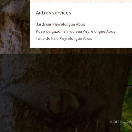
Autres services
Jardinier Peyrelongue Abos
Pose de gazon en rouleau Peyrelongue Abos
Taille de haie Peyrelongue Abos
©2021 - 