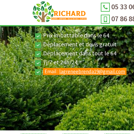
05 33 0
07 86 8
Prix imbattable dans le 64
Déplacement et devis gratuit
Déplacement dans tout le 64
7j/7 et 24h/24
Email :
lagreneebrenda19@gmail.com