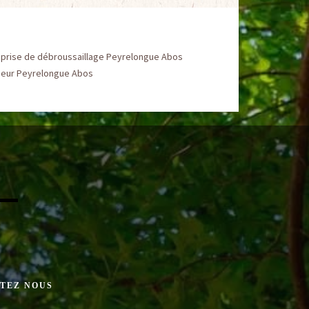
eprise de débroussaillage Peyrelongue Abos
ueur Peyrelongue Abos
TEZ NOUS