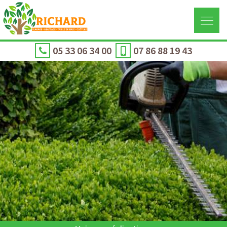
05 33 06 34 00
07 86 88 19 43