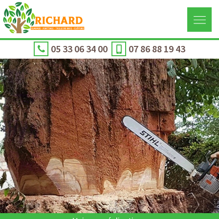
05 33 06 34 00
07 86 88 19 43