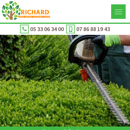
05 33 06 34 00
07 86 88 19 43