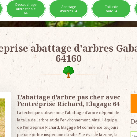
Dessouchage
Abattage
Taille de
arbre et haie
d'arbres 64
haie 64
64
eprise abattage d'arbres Gab
64160
L’abattage d’arbre pas cher avec
l’entreprise Richard, Elagage 64
La technique utilisée pour l’abattage d’arbre dépend de
la taille de l'arbre et de l'environnement. Ainsi, l’équipe
De
de l’entreprise Richard, Elagage 64 commence toujours
par une petite inspection du site. Elle évalue la zone, la