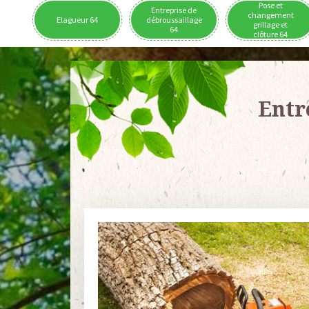
Pose et
Entreprise de
changement
Elagueur 64
débroussaillage
grillage et
64
clôture 64
Entr