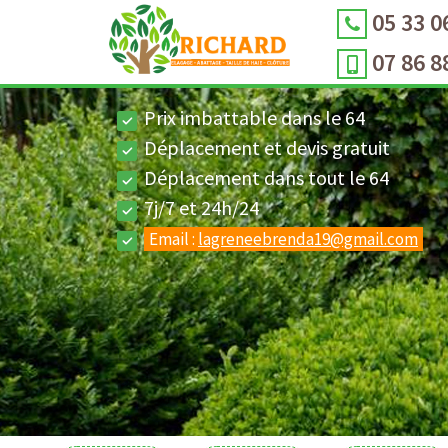
05 33 0
07 86 8
Prix imbattable dans le 64
Déplacement et devis gratuit
Déplacement dans tout le 64
7j/7 et 24h/24
Email :
lagreneebrenda19@gmail.com