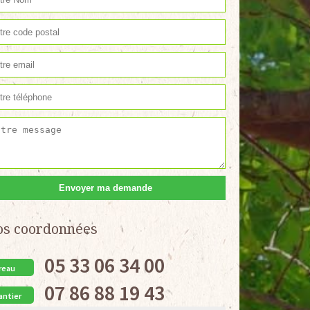
os coordonnées
05 33 06 34 00
reau
07 86 88 19 43
antier