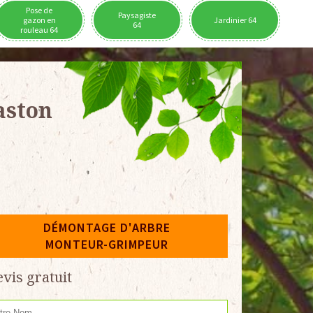
Pose de
Paysagiste
gazon en
Jardinier 64
64
rouleau 64
aston
DÉMONTAGE D'ARBRE
MONTEUR-GRIMPEUR
vis gratuit