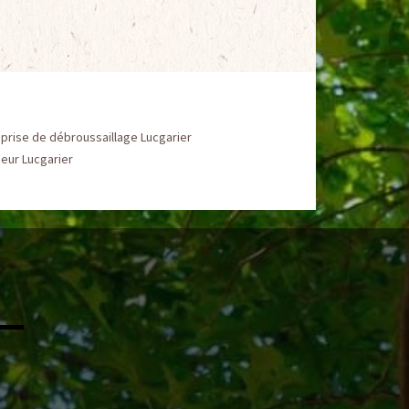
prise de débroussaillage Lucgarier
eur Lucgarier