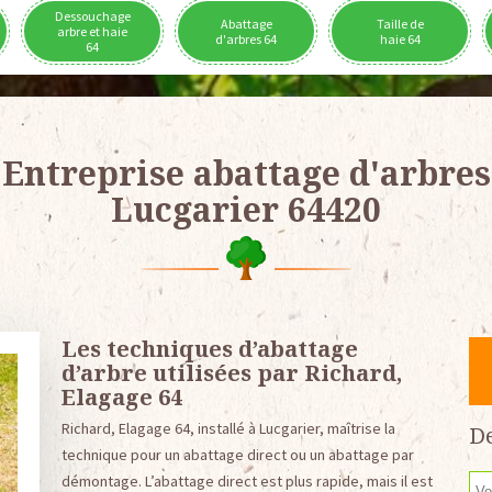
Dessouchage
Abattage
Taille de
arbre et haie
d'arbres 64
haie 64
64
Entreprise abattage d'arbres
Lucgarier 64420
Les techniques d’abattage
d’arbre utilisées par Richard,
Elagage 64
Richard, Elagage 64, installé à Lucgarier, maîtrise la
De
technique pour un abattage direct ou un abattage par
démontage. L’abattage direct est plus rapide, mais il est