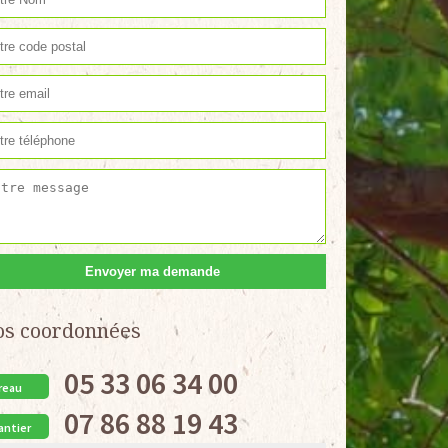
os coordonnées
05 33 06 34 00
reau
07 86 88 19 43
antier