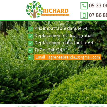
05 33 0
07 86 8
Prix imbattable dans le 64
Déplacement et devis gratuit
Déplacement dans tout le 64
7j/7 et 24h/24
Email :
lagreneebrenda19@gmail.com