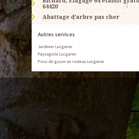
Richard, Elagage 64 établit grat
64420
Abattage d’arbre pas cher
Autres services
Jardinier Lucgarier
Paysagiste Lucgarier
Pose de gazon en rouleau Lucgarier