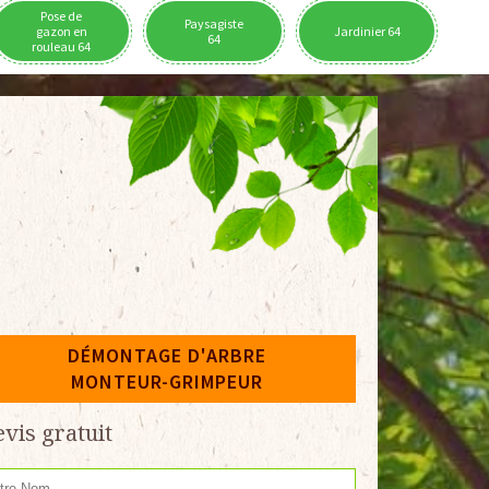
Pose de
Paysagiste
gazon en
Jardinier 64
64
rouleau 64
DÉMONTAGE D'ARBRE
MONTEUR-GRIMPEUR
vis gratuit