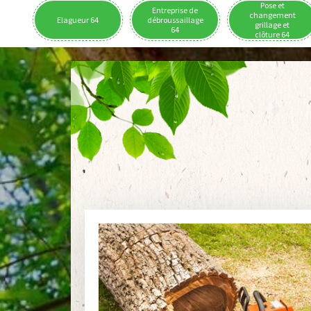
Pose et
Entreprise de
changement
Elagueur 64
débroussaillage
grillage et
64
clôture 64