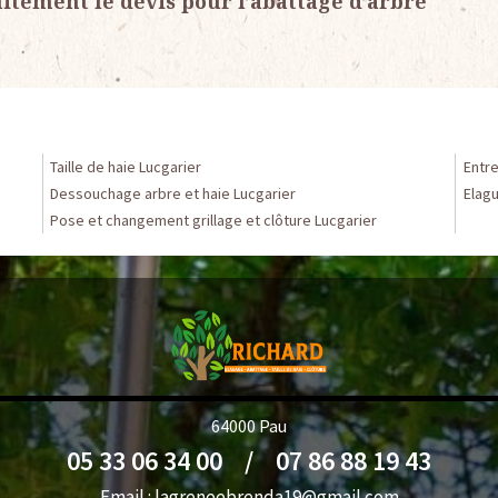
uitement le devis pour l’abattage d’arbre
Taille de haie Lucgarier
Entre
Dessouchage arbre et haie Lucgarier
Elagu
Pose et changement grillage et clôture Lucgarier
64000 Pau
05 33 06 34 00
/
07 86 88 19 43
Email :
lagreneebrenda19@gmail.com