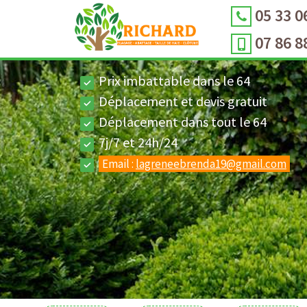
05 33 0
07 86 8
Prix imbattable dans le 64
Déplacement et devis gratuit
Déplacement dans tout le 64
7j/7 et 24h/24
Email :
lagreneebrenda19@gmail.com