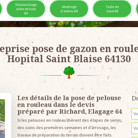
Dessouchage
Abattage
Taille de
arbre et haie
d'arbres 64
haie 64
64
eprise pose de gazon en roul
Hopital Saint Blaise 64130
Les détails de la pose de pelouse
De
en rouleau dans le devis
préparé par Richard, Elagage 64
Si les pelouses en rouleau libèrent des étapes de semis,
des soins des premières semaines et d’arrosage, les
travaux de préparation du terrain doivent être faits.