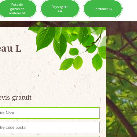
Pose de
Paysagiste
gazon en
Jardinier 64
64
rouleau 64
eau L
vis gratuit