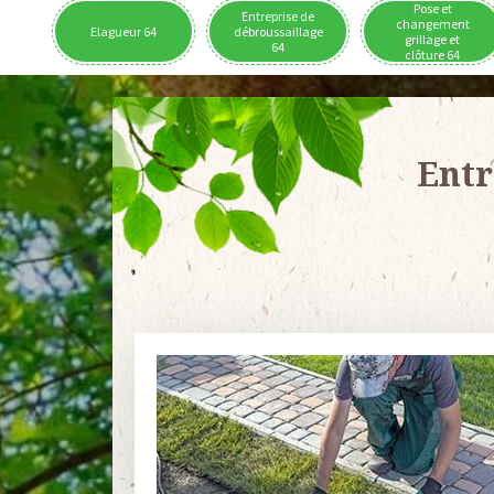
Pose et
Entreprise de
changement
Elagueur 64
débroussaillage
grillage et
64
clôture 64
Entr