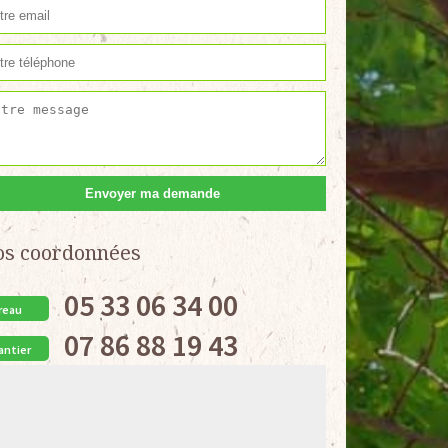
os coordonnées
05 33 06 34 00
reau
07 86 88 19 43
antier